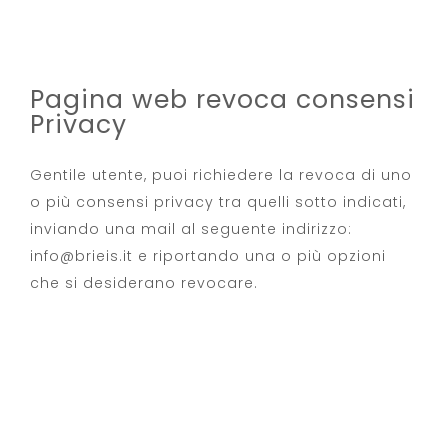
Pagina web revoca consensi
Privacy
Gentile utente, puoi richiedere la revoca di uno
o più consensi privacy tra quelli sotto indicati,
inviando una mail al seguente indirizzo:
info@brieis.it e riportando una o più opzioni
che si desiderano revocare.
Revoca Comunicazioni a mezzo mail
Revoca Comunicazioni marketing terze parti a
mezzo mail
Revoca cookie di profilazione
Revoca cookie di profilazione marketing di
terze parti