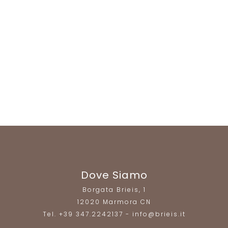
Dove Siamo
Borgata Brieis, 1
12020 Marmora CN
Tel. +39 347.2242137 - info@brieis.it