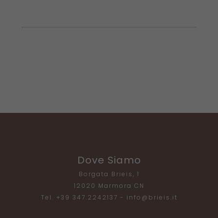
Dove Siamo
Borgata Brieis, 1
12020 Marmora CN
Tel. +39 347.2242137 - info@brieis.it